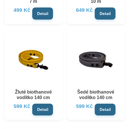
7 m
10 m
499 Kč
649 Kč
Detail
Detail
Žluté biothanové
Šedé biothanové
vodítko 140 cm
vodítko 140 cm
599 Kč
599 Kč
Detail
Detail