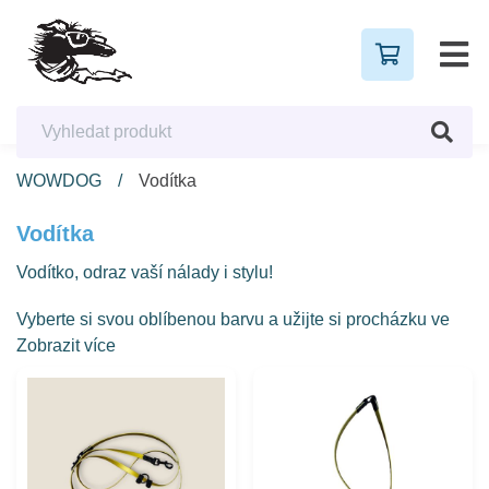
WOWDOG
Vodítka
Vodítka
Vodítko, odraz vaší nálady i stylu!
Vyberte si svou oblíbenou barvu a užijte si procházku ve
velkém stylu. Hodí se k jakékoli příležitosti i náladě.
Kvalitní biothane materiál zaručuje odolnost a dlouhou
životnost.