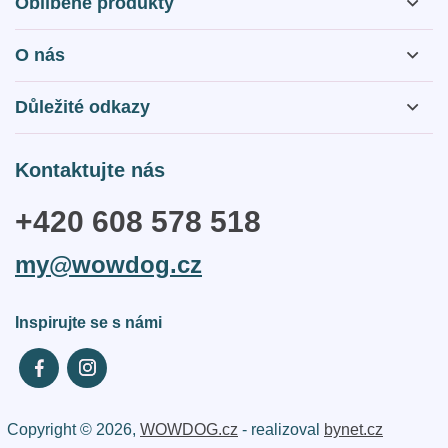
Oblíbené produkty
O nás
O nás
Důležité odkazy
Otázky a odpovědi
Obchodní podmínky
Kontaktujte nás
Kontakty
Zásady webu a GDPR
+420 608 578 518
Reklamační řád
my@wowdog.cz
Doprava a platba
Inspirujte se s námi
Copyright © 2026,
WOWDOG.cz
- realizoval
bynet.cz