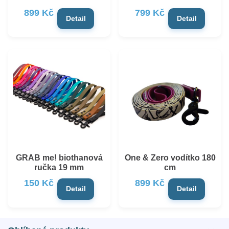
899 Kč
799 Kč
Detail
Detail
GRAB me! biothanová
One & Zero vodítko 180
ručka 19 mm
cm
150 Kč
899 Kč
Detail
Detail