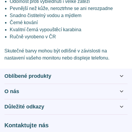
Odolnost proti vyblednutí i velké zátěži
Pevnější než kůže, neroztrhne se ani nerozpadne
Snadno čistitelný vodou a mýdlem
Černé kování
Kvalitní černá vypouštěcí karabina
Ručně vyrobeno v ČR
Skutečné barvy mohou být odlišné v závislosti na
nastavení vašeho monitoru nebo displeje telefonu.
Oblíbené produkty
O nás
O nás
Důležité odkazy
Otázky a odpovědi
Obchodní podmínky
Kontaktujte nás
Kontakty
Zásady webu a GDPR