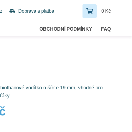
z
Doprava a platba
0 Kč
OBCHODNÍ PODMÍNKY
FAQ
biothanové vodítko o šířce 19 mm, vhodné pro
rťáky.
č