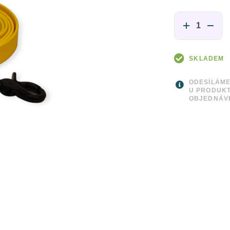
SKLADEM
ODESÍLÁME
U PRODUKT
OBJEDNÁV