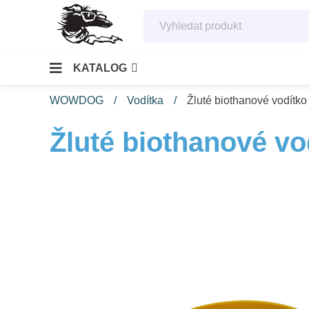
KATALOG
WOWDOG
Vodítka
Žluté biothanové vodítk
Žluté biothanové vo