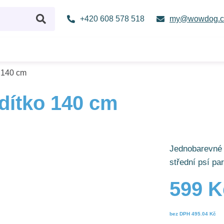
+420 608 578 518
my@wowdog.c
o 140 cm
dítko 140 cm
Jednobarevné 
střední psí pa
599 K
bez DPH
495.04 Kč