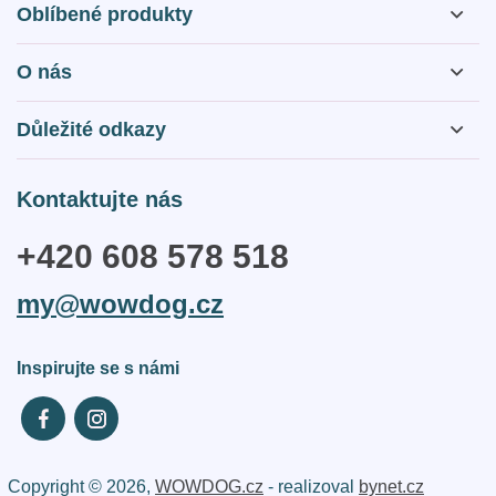
Oblíbené produkty
O nás
O nás
Důležité odkazy
Otázky a odpovědi
Obchodní podmínky
Kontaktujte nás
Kontakty
Zásady webu a GDPR
+420 608 578 518
Reklamační řád
my@wowdog.cz
Doprava a platba
Inspirujte se s námi
Copyright © 2026,
WOWDOG.cz
- realizoval
bynet.cz