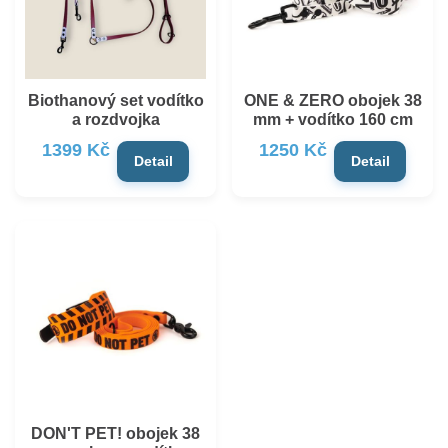
Biothanový set vodítko
ONE & ZERO obojek 38
a rozdvojka
mm + vodítko 160 cm
1399 Kč
1250 Kč
Detail
Detail
DON'T PET! obojek 38