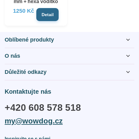
mm + hexa vodítko
1250 Kč
Detail
Oblíbené produkty
O nás
O nás
Důležité odkazy
Otázky a odpovědi
Obchodní podmínky
Kontaktujte nás
Kontakty
Zásady webu a GDPR
+420 608 578 518
Reklamační řád
my@wowdog.cz
Doprava a platba
Inspirujte se s námi