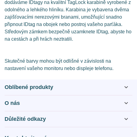
dodáváme IDtagy na kvalitní TagLock karabině vyrobené z
odolného a lehkého hliníku. Karabina je vybavena dvěma
zajišťovacími nerezovými branami, umožňující snadno
připnout IDtag na obojek nebo postroj vašeho parťáka.
Středovým zámkem bezpečně uzamknete IDtag, abyste ho
na cestách a při hrách neztratili.
Skutečné barvy mohou být odlišné v závislosti na
nastavení vašeho monitoru nebo displeje telefonu.
Oblíbené produkty
O nás
O nás
Důležité odkazy
Otázky a odpovědi
Obchodní podmínky