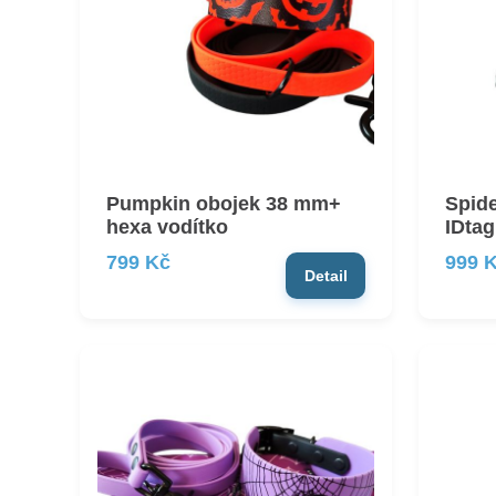
Pumpkin obojek 38 mm+
Spid
hexa vodítko
IDtag
799 Kč
999 
Detail