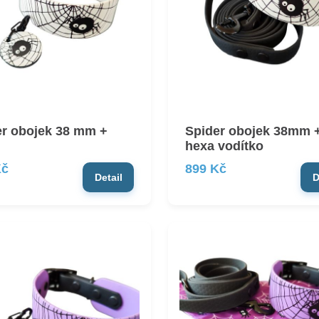
er obojek 38 mm +
Spider obojek 38mm 
hexa vodítko
Kč
899 Kč
Detail
D