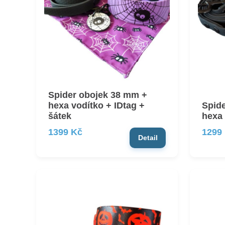
Spider obojek 38 mm +
hexa vodítko + IDtag +
Spid
šátek
hexa 
1399 Kč
1299
Detail