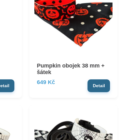
Pumpkin obojek 38 mm +
šátek
649 Kč
etail
Detail