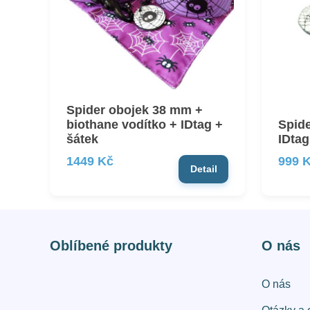
Spider obojek 38 mm +
biothane vodítko + IDtag +
Spid
šátek
IDtag
1449 Kč
999 
Detail
Oblíbené produkty
O nás
O nás