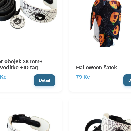
er obojek 38 mm+
vodítko +ID tag
Halloween šátek
 Kč
79 Kč
Detail
D