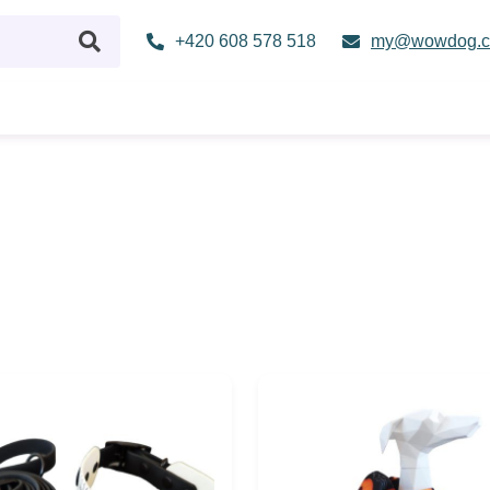
+420 608 578 518
my@wowdog.c