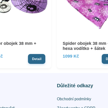
er obojek 38 mm +
Spider obojek 38 mm 
hexa vodítko + šátek
Kč
1099 Kč
Detail
D
Důležité odkazy
Obchodní podmínky