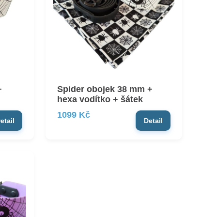
+
Spider obojek 38 mm +
hexa vodítko + šátek
1099 Kč
etail
Detail