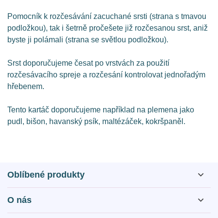
Pomocník k rozčesávání zacuchané srsti (strana s tmavou
podložkou), tak i šetrně pročešete již rozčesanou srst, aniž
byste ji polámali (strana se světlou podložkou).
Srst doporučujeme česat po vrstvách za použití
rozčesávacího spreje a rozčesání kontrolovat jednořadým
hřebenem.
Tento kartáč doporučujeme například na plemena jako
pudl, bišon, havanský psík, maltézáček, kokršpaněl.
Oblíbené produkty
O nás