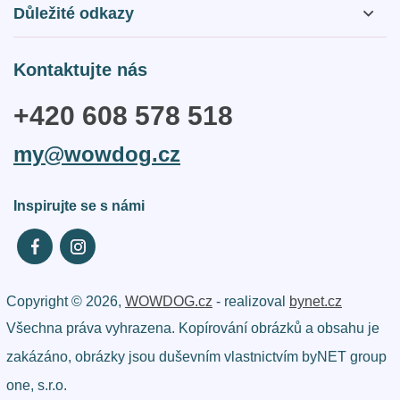
O nás
Důležité odkazy
Otázky a odpovědi
Obchodní podmínky
Kontaktujte nás
Kontakty
Zásady webu a GDPR
+420 608 578 518
Reklamační řád
my@wowdog.cz
Doprava a platba
Inspirujte se s námi
Copyright © 2026,
WOWDOG.cz
- realizoval
bynet.cz
Všechna práva vyhrazena. Kopírování obrázků a obsahu je
zakázáno, obrázky jsou duševním vlastnictvím byNET group
one, s.r.o.