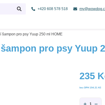
+420 608 578 518
my@wowdog.c
jící šampon pro psy Yuup 250 ml HOME
ící šampon pro psy Yuup
235 K
bez DPH
194.21 Kč