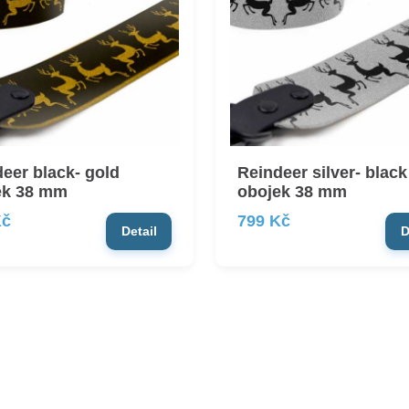
eer black- gold
Reindeer silver- black
ek 38 mm
obojek 38 mm
Kč
799 Kč
Detail
D