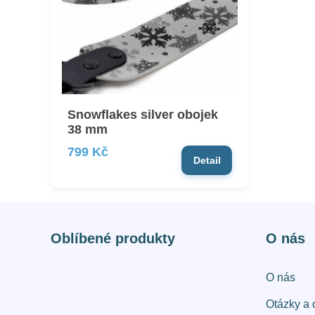
Snowflakes silver obojek
38 mm
799 Kč
Detail
Oblíbené produkty
O nás
O nás
Otázky a 