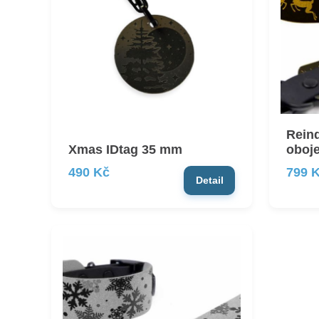
Reind
Xmas IDtag 35 mm
oboj
490 Kč
799 
Detail