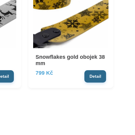
Snowflakes gold obojek 38
mm
799 Kč
etail
Detail