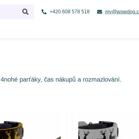
+420 608 578 518
my@wowdog.c
e 4nohé parťáky, čas nákupů a rozmazlování.