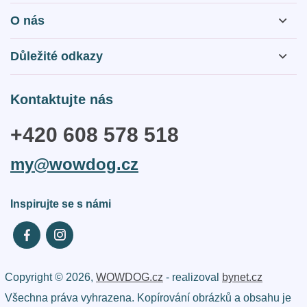
O nás
O nás
Důležité odkazy
Otázky a odpovědi
Obchodní podmínky
Kontaktujte nás
Kontakty
Zásady webu a GDPR
+420 608 578 518
Reklamační řád
my@wowdog.cz
Doprava a platba
Inspirujte se s námi
Copyright © 2026,
WOWDOG.cz
- realizoval
bynet.cz
Všechna práva vyhrazena. Kopírování obrázků a obsahu je